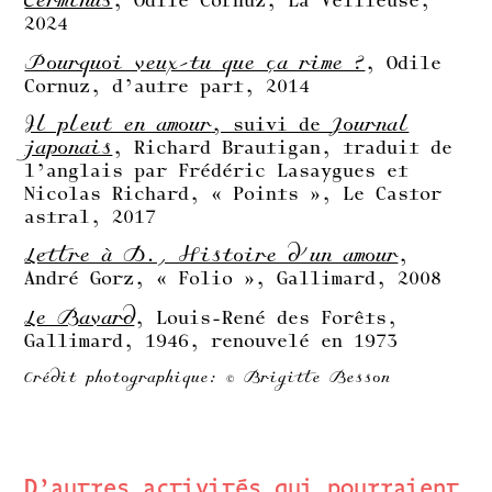
Terminus
, Odile Cornuz, La Veilleuse,
2024
Pourquoi veux-tu que ça rime ?
, Odile
Cornuz, d’autre part, 2014
Il pleut en amour
, suivi de
Journal
japonais
, Richard Brautigan, traduit de
l’anglais par Frédéric Lasaygues et
Nicolas Richard, « Points », Le Castor
astral, 2017
Lettre à D., Histoire d’un amour
,
André Gorz, « Folio », Gallimard, 2008
Le Bavard
, Louis-René des Forêts,
Gallimard, 1946, renouvelé en 1973
Crédit photographique: © Brigitte Besson
D’autres activités qui pourraient