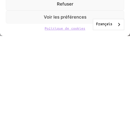
Refuser
Voir les préférences
Français
Politique de cookies
Recevoir des nouvelles?
Inscrivez-vous à la newsletter et restez informé
de nos activités et évènements.