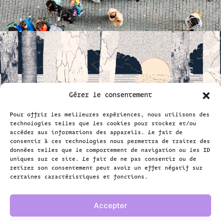
Gérer le consentement
Pour offrir les meilleures expériences, nous utilisons des
technologies telles que les cookies pour stocker et/ou
Louer nos locaux
accéder aux informations des appareils. Le fait de
consentir à ces technologies nous permettra de traiter des
données telles que le comportement de navigation ou les ID
uniques sur ce site. Le fait de ne pas consentir ou de
Vous cherchez un espace pour votre
retirer son consentement peut avoir un effet négatif sur
événement ? Nous proposons trois espaces
certaines caractéristiques et fonctions.
pour mener à bien votre projet.
Accepter
Plus d’informations