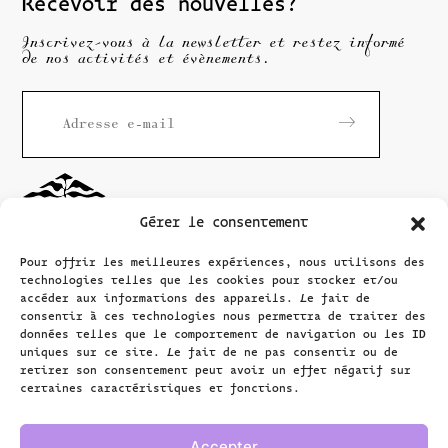
Recevoir des nouvelles?
Inscrivez-vous à la newsletter et restez informé
de nos activités et évènements.
Gérer le consentement
Pour offrir les meilleures expériences, nous utilisons des
technologies telles que les cookies pour stocker et/ou
accéder aux informations des appareils. Le fait de
consentir à ces technologies nous permettra de traiter des
données telles que le comportement de navigation ou les ID
Maison
Rousseau
uniques sur ce site. Le fait de ne pas consentir ou de
Littérature
retirer son consentement peut avoir un effet négatif sur
certaines caractéristiques et fonctions.
Grand-Rue 40
1204 Genève, Suisse
Accepter