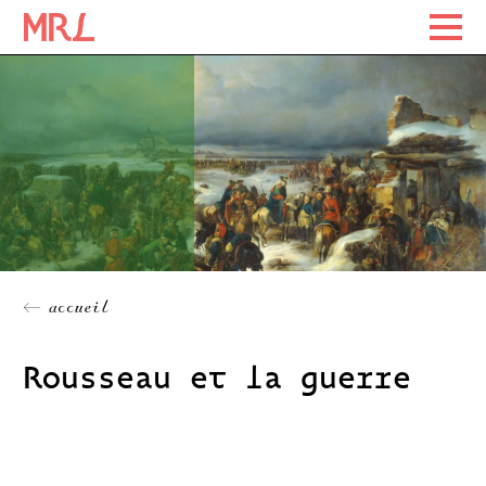
Maison Rousseau Littérature
Maison Rousseau Littérature
Skip
to
content
← accueil
Rousseau et la guerre