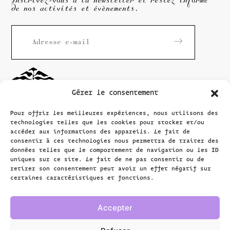
Inscrivez-vous à la newsletter et restez informé
de nos activités et évènements.
Gérer le consentement
Pour offrir les meilleures expériences, nous utilisons des
technologies telles que les cookies pour stocker et/ou
accéder aux informations des appareils. Le fait de
consentir à ces technologies nous permettra de traiter des
données telles que le comportement de navigation ou les ID
Maison
Rousseau
uniques sur ce site. Le fait de ne pas consentir ou de
Littérature
retirer son consentement peut avoir un effet négatif sur
certaines caractéristiques et fonctions.
Grand-Rue 40
1204 Genève, Suisse
Accepter
+41 (0)22 310 10 28
info@m-r-l.ch