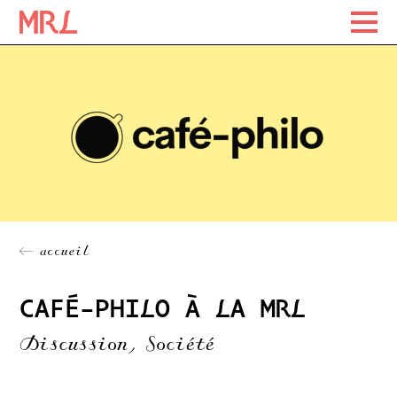
Maison Rousseau Littérature
Maison Rousseau Littérature
Skip
to
content
← accueil
CAFÉ-PHILO À LA MRL
Discussion, Société