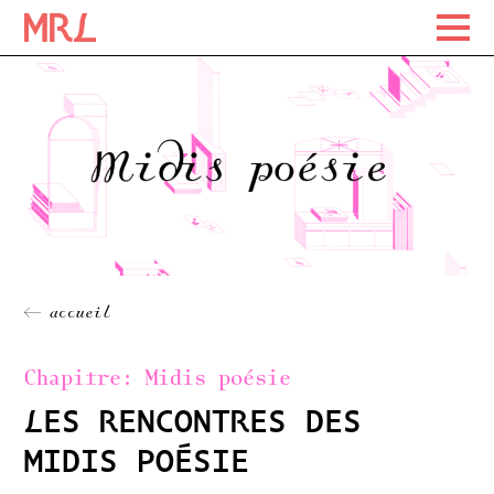
Maison Rousseau Littérature
Maison Rousseau Littérature
Skip
to
content
← accueil
Chapitre:
Midis poésie
LES RENCONTRES DES
MIDIS POÉSIE