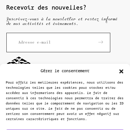
Recevoir des nouvelles?
Inscrivez-vous à la newsletter et restez informé
de nos activités et évènements.
Gérer le consentement
Pour offrir les meilleures expériences, nous utilisons des
technologies telles que les cookies pour stocker et/ou
accéder aux informations des appareils. Le fait de
consentir à ces technologies nous permettra de traiter des
données telles que le comportement de navigation ou les ID
Maison
Rousseau
uniques sur ce site. Le fait de ne pas consentir ou de
Littérature
retirer son consentement peut avoir un effet négatif sur
certaines caractéristiques et fonctions.
Grand-Rue 40
1204 Genève, Suisse