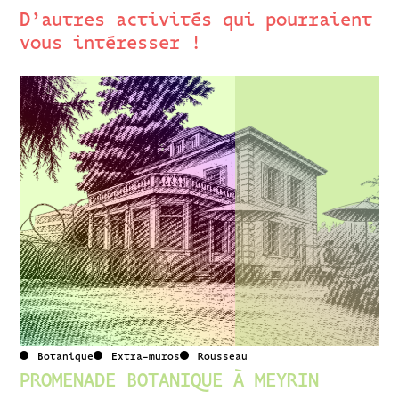
D’autres activités qui pourraient
vous intéresser !
Botanique
Extra-muros
Rousseau
PROMENADE BOTANIQUE À MEYRIN