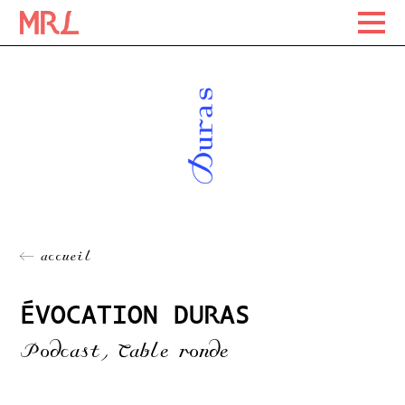
Maison Rousseau Littérature
Maison Rousseau Littérature
Skip
to
content
← accueil
ÉVOCATION DURAS
Podcast, Table ronde