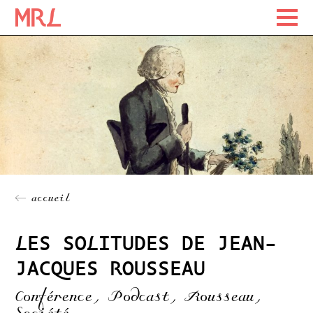
Maison Rousseau Littérature
Maison Rousseau Littérature
Skip
to
content
← accueil
LES SOLITUDES DE JEAN-
JACQUES ROUSSEAU
Conférence, Podcast, Rousseau,