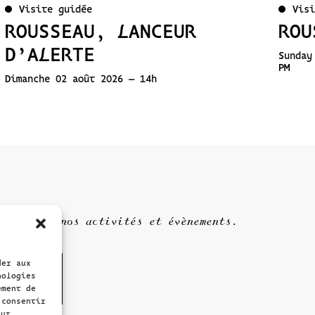
Visite guidée
Visi
ROUSSEAU, LANCEUR
ROU
D’ALERTE
Sunday
PM
Dimanche 02 août 2026 – 14h
nformé de nos activités et évènements.
der aux
nologies
ement de
 consentir
sur