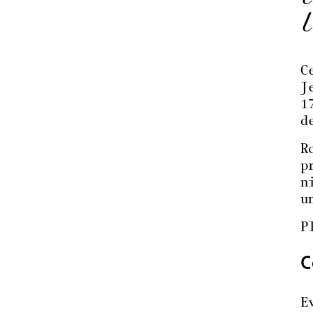
C
J
1
d
R
p
n
u
P
C
E