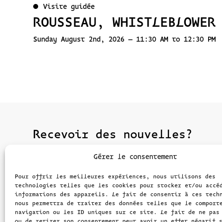
Visite guidée
ROUSSEAU, WHISTLEBLOWER
Sunday August 2nd, 2026 – 11:30 AM to 12:30 PM
Recevoir des nouvelles?
Inscrivez-vous à la newsletter et restez i
Gérer le consentement
Pour offrir les meilleures expériences, nous utilisons des
technologies telles que les cookies pour stocker et/ou accé
informations des appareils. Le fait de consentir à ces tech
nous permettra de traiter des données telles que le comport
navigation ou les ID uniques sur ce site. Le fait de ne pas
ou de retirer son consentement peut avoir un effet négatif 