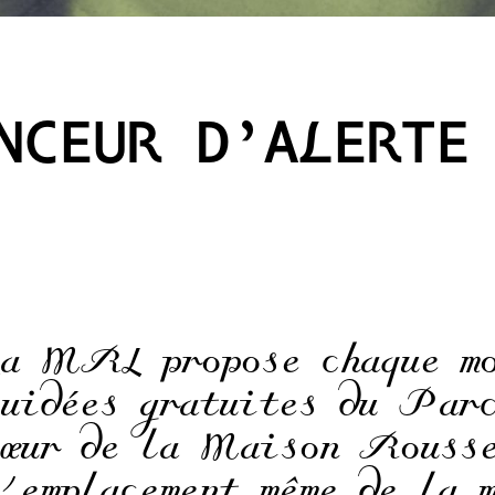
NCEUR D’ALERTE
La MRL propose chaque mo
guidées gratuites du Par
cœur de la Maison Rousse
l’emplacement même de la 