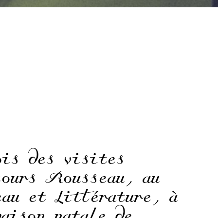
is des visites
cours Rousseau, au
au et Littérature, à
maison natale de