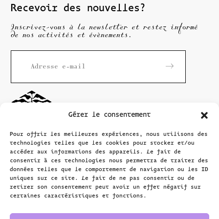
Recevoir des nouvelles?
Inscrivez-vous à la newsletter et restez informé
de nos activités et évènements.
Gérer le consentement
Pour offrir les meilleures expériences, nous utilisons des
technologies telles que les cookies pour stocker et/ou
accéder aux informations des appareils. Le fait de
consentir à ces technologies nous permettra de traiter des
données telles que le comportement de navigation ou les ID
Maison
Rousseau
uniques sur ce site. Le fait de ne pas consentir ou de
Littérature
retirer son consentement peut avoir un effet négatif sur
certaines caractéristiques et fonctions.
Grand-Rue 40
1204 Genève, Suisse