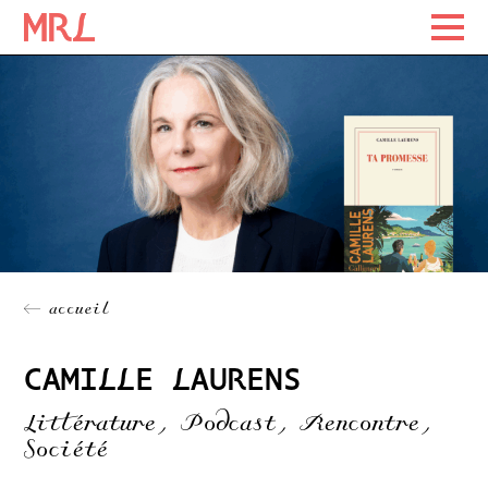
Maison Rousseau Littérature
Maison Rousseau Littérature
Skip
to
content
← accueil
CAMILLE LAURENS
Littérature, Podcast, Rencontre,
Société