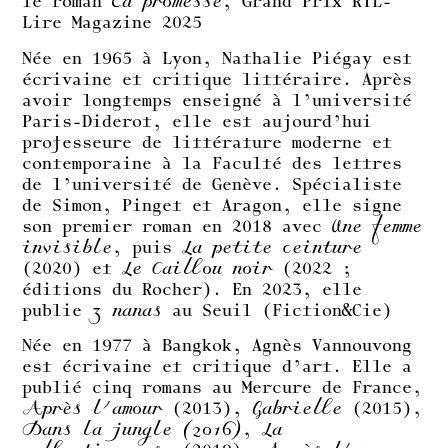
le roman
Ta promesse
, Grand Prix RTL-
Lire Magazine 2025
Née en 1965 à Lyon, Nathalie Piégay est
écrivaine et critique littéraire. Après
avoir longtemps enseigné à l’université
Paris-Diderot, elle est aujourd’hui
professeure de littérature moderne et
contemporaine à la Faculté des lettres
de l’université de Genève. Spécialiste
de Simon, Pinget et Aragon, elle signe
son premier roman en 2018 avec
Une femme
invisible
, puis
La petite ceinture
(2020) et
Le Caillou noir
(2022 ;
éditions du Rocher). En 2023, elle
publie
3 nanas
au Seuil (Fiction&Cie)
Née en 1977 à Bangkok, Agnès Vannouvong
est écrivaine et critique d’art. Elle a
publié cinq romans au Mercure de France,
Après l’amour
(2013),
Gabrielle
(2015),
Dans la jungle (2016)
,
La