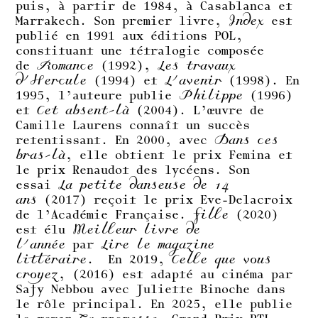
puis, à partir de 1984, à Casablanca et
Marrakech. Son premier livre,
Index
est
publié en 1991 aux éditions POL,
constituant une tétralogie composée
de
Romance
(1992),
Les travaux
d’Hercule
(1994) et
L’avenir
(1998). En
1995, l’auteure publie
Philippe
(1996)
et
Cet absent-là
(2004). L’œuvre de
Camille Laurens connaît un succès
retentissant. En 2000, avec
Dans ces
bras-là
, elle obtient le prix Femina et
le prix Renaudot des lycéens. Son
essai
La petite danseuse de 14
ans
(2017) reçoit le prix Eve-Delacroix
de l’Académie Française.
Fille
(2020)
est élu
Meilleur livre de
l’année
par
Lire le magazine
littéraire
. En 2019,
Celle que vous
croyez
, (2016) est adapté au cinéma par
Safy Nebbou avec Juliette Binoche dans
le rôle principal. En 2025, elle publie