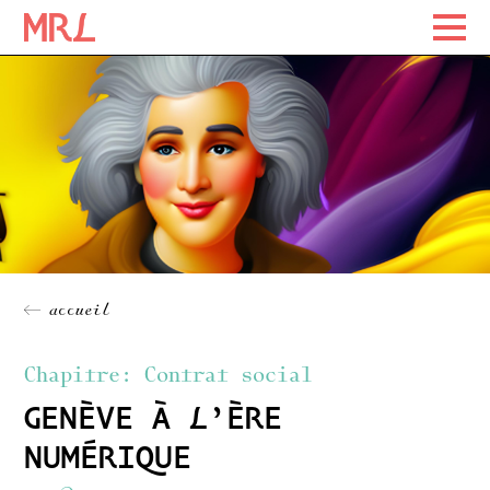
Maison Rousseau Littérature
Maison Rousseau Littérature
Skip
to
content
← accueil
Chapitre:
Contrat social
GENÈVE À L’ÈRE
NUMÉRIQUE