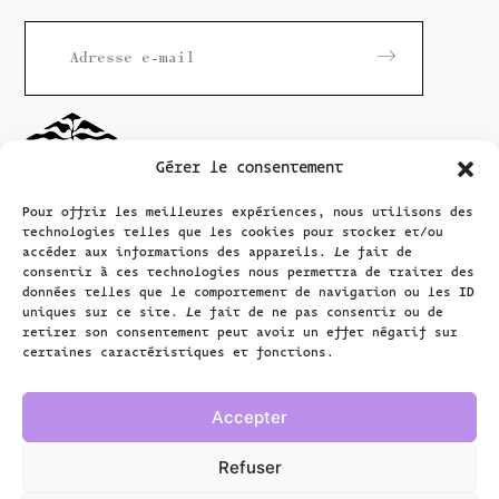
Gérer le consentement
Pour offrir les meilleures expériences, nous utilisons des
technologies telles que les cookies pour stocker et/ou
accéder aux informations des appareils. Le fait de
consentir à ces technologies nous permettra de traiter des
données telles que le comportement de navigation ou les ID
Maison
Rousseau
uniques sur ce site. Le fait de ne pas consentir ou de
Littérature
retirer son consentement peut avoir un effet négatif sur
certaines caractéristiques et fonctions.
Grand-Rue 40
1204 Genève, Suisse
Accepter
+41 (0)22 310 10 28
info@m-r-l.ch
Refuser
Mardi-vendredi, 8h-18h