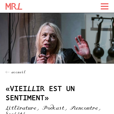
Maison Rousseau Littérature
Maison Rousseau Littérature
Skip
to
content
← accueil
«VIEILLIR EST UN
SENTIMENT»
Littérature, Podcast, Rencontre,