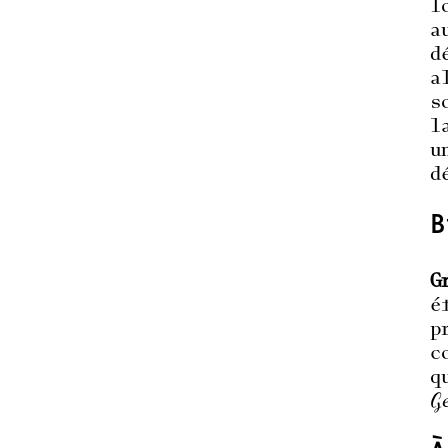
l
a
d
a
s
l
u
d
B
G
é
p
c
q
G