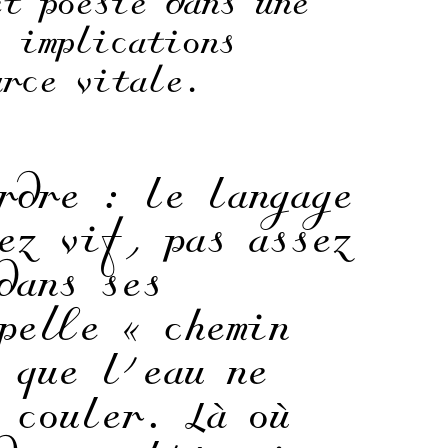
et poésie dans une
s implications
urce vitale.
rdre : le langage
ez vif, pas assez
dans ses
pelle « chemin
 que l’eau ne
 couler. Là où