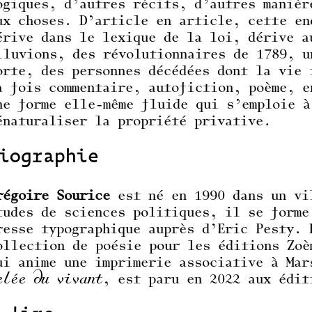
ogiques, d’autres récits, d’autres manièr
ux choses. D’article en article, cette en
érive dans le lexique de la loi, dérive a
lluvions, des révolutionnaires de 1789, u
orte, des personnes décédées dont la vie 
a fois commentaire, autofiction, poème, 
ne forme elle-même fluide qui s’emploie à
énaturaliser la propriété privative.
iographie
régoire Sourice
est né en 1990 dans un vi
tudes de sciences politiques, il se forme
resse typographique auprès d’Eric Pesty. 
ollection de poésie pour les éditions Zoè
ui anime une imprimerie associative à Ma
elée du vivant
, est paru en 2022 aux édit