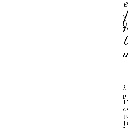
À
p
l
e
j
f