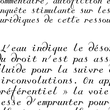
commentaire, autofiction 
enquête stimulante sur le
juridiques de cette resso
“L’eau indique le déso
du droit n’est pas ass
fluide pour la suivre 
circonvolutions. On ap
préférentiel » la voie
cesse d’emprunter pour