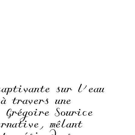
aptivante sur l’eau
 à travers une
. Grégoire Sourice
ernative, mêlant