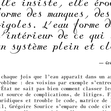
elle insiste, elle éro
forme des manques, des
rigoles. L’eau forme d
l’intérieur de ce qui 
un système plein et cl
— Gré
 chaque fois que l’eau apparaît dans un a
roblème : des voisins par exemple s’entre
’État ne sait pas bien comment classer le
st source de complications, de litiges. F
uridiques et trouble le code, matrice de 
il, Grégoire Sourice s’empare du code civ