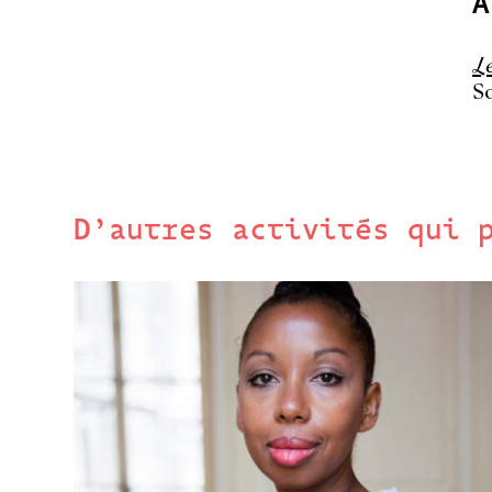
À
L
S
D’autres activités qui 