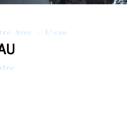
tre Avec – L’eau
AU
ntre