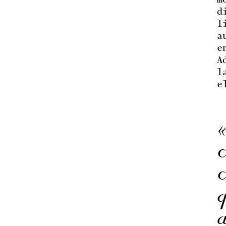
m
d
l
a
e
A
l
e