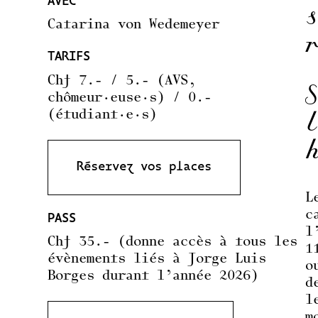
AVEC
Catarina von Wedemeyer
TARIFS
Chf 7.- / 5.- (AVS,
chômeur·euse·s) / 0.-
(étudiant·e·s)
Réservez vos places
L
c
PASS
l
Chf 35.- (donne accès à tous les
1
évènements liés à Jorge Luis
o
Borges durant l’année 2026)
d
l
m