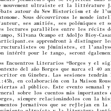
e mouvement ultraiste et la littérature f
ébats autour du New Historicism et de l’u
utonome. Nous découvrirons le monde intel
’auteur, ses amitiés, ses polémiques et s
es lectures parallèles entre les récits d
campo, Silvana Ocampo et Adolfo Bioy-Casa
articipant.es apprendront à distinguer le
tructuralistes ou féministes, et l’analys
on intérêt pour le tango, seront égalemen
os Encuentros Literarios “Borges y el sig
ontexto del año Borges que marca el 40 an
scritor en Ginebra. Las sesiones tendrán 
1:45h, en colaboración con la Maison Rous
biertas al público. Este evento semanal y
eneral sobre los cuentos más importantes 
orges, siempre relacionándolos con la his
omentos formativos que se reflejan en la 