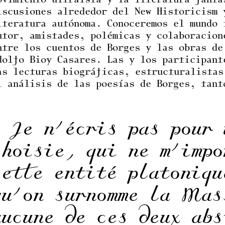
ovimiento ultraísta y la literatura fantá
iscusiones alrededor del New Historicism 
iteratura autónoma. Conoceremos el mundo 
utor, amistades, polémicas y colaboracion
ntre los cuentos de Borges y las obras de
dolfo Bioy Casares. Las y los participant
as lecturas biográficas, estructuralistas
l análisis de las poesías de Borges, tant
« Je n’écris pas pour 
choisie, qui ne m’impo
cette entité platoniqu
qu’on surnomme la Mas
aucune de ces deux abs