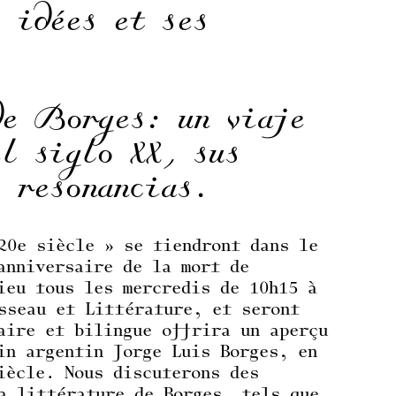
s idées et ses
de Borges: un viaje
el siglo XX, sus
s resonancias.
20e siècle » se tiendront dans le
anniversaire de la mort de
ieu tous les mercredis de 10h15 à
sseau et Littérature, et seront
aire et bilingue offrira un aperçu
in argentin Jorge Luis Borges, en
iècle. Nous discuterons des
a littérature de Borges, tels que