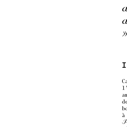
I
C
l
a
d
b
à
P