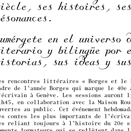
siècle, ses histoires, se
résonances.
Sumérgete en el universo 
literario y bilingüe por 
historias, sus ideas y su
es rencontres littéraires « Borges et le 
adre de l’année Borges qui marque le 40e 
’écrivain à Genève. Les sessions auront l
1h45, en collaboration avec la Maison Rou
uvertes au public. Cet événement hebdomad
es contes les plus importants de l’écriva
es reliant toujours à l’histoire du 20e s
oments formateurs qui se reflètent dans l