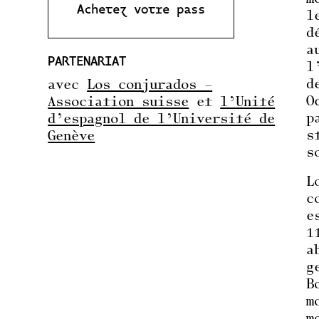
Achetez votre pass
l
d
a
PARTENARIAT
l
d
avec
Los conjurados –
O
Association suisse
et
l’Unité
p
d’espagnol de l’Université de
s
Genève
s
L
c
e
1
a
g
B
m