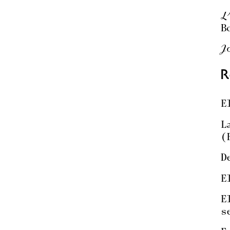
L
B
J
R
E
L
(
D
E
E
s