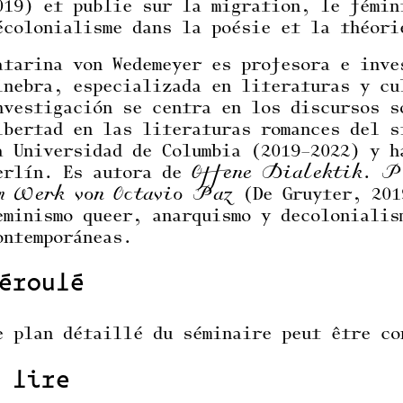
019) et publie sur la migration, le fémin
écolonialisme dans la poésie et la théori
atarina von Wedemeyer es profesora e inve
inebra, especializada en literaturas y cu
nvestigación se centra en los discursos s
ibertad en las literaturas romances del s
a Universidad de Columbia (2019–2022) y h
erlín. Es autora de
Offene Dialektik. Po
m Werk von Octavio Paz
(De Gruyter, 201
eminismo queer, anarquismo y decolonialis
ontemporáneas.
éroulé
e plan détaillé du séminaire peut être c
 lire