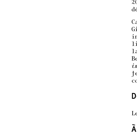
2
d
C
G
i
l
l
B
i
f
c
D
L
À