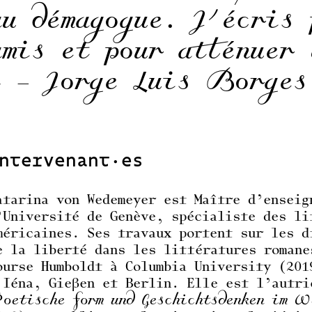
au démagogue. J’écris 
amis et pour atténuer 
» – Jorge Luis Borges
ntervenant·es
atarina von Wedemeyer est Maître d’enseig
’Université de Genève, spécialiste des li
méricaines. Ses travaux portent sur les d
e la liberté dans les littératures romane
ourse Humboldt à Columbia University (201
 Iéna, Gießen et Berlin. Elle est l’autr
oetische Form und Geschichtsdenken im W